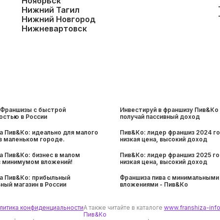
Ноябрьск
Нижний Тагил
Нижний Новгород
Нижневартовск
 Франшизы с быстрой
Инвестируй в франшизу Пив&Ко 
остью в России
получай пассивный доход
а Пив&Ко: идеально для малого
Пив&Ко: лидер франшиз 2024 го
в маленьком городе.
низкая цена, высокий доход
а Пив&Ко: бизнес в малом
Пив&Ко: лидер франшиз 2025 го
с минимумом вложений!
низкая цена, высокий доход
а Пив&Ко: прибыльный
Франшиза пива с минимальными
ный магазин в России
вложениями - Пив&Ко
литика конфиденциальности
А также читайте в каталоге
www.franshiza-info
Пив&Ко