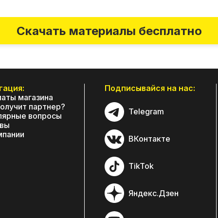
Скачать материалы бесплатно
гация:
Подписывайся на нас:
аты магазина
получит партнер?
Telegram
лярные вопросы
вы
мпании
ВКонтакте
TikTok
Яндекс.Дзен