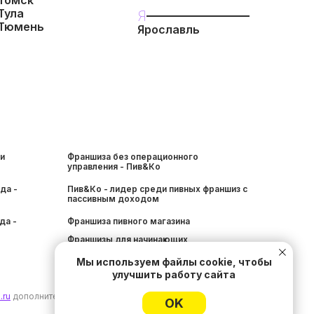
Томск
Тула
Я
Тюмень
Ярославль
и
Франшиза без операционного
управления - Пив&Ко
да -
Пив&Ко - лидер среди пивных франшиз с
пассивным доходом
да -
Франшиза пивного магазина
Франшизы для начинающих
Популярные франшизы
Мы используем файлы
cookie
, чтобы
улучшить работу сайта
.ru
дополнительная информация о
франшизе
OK