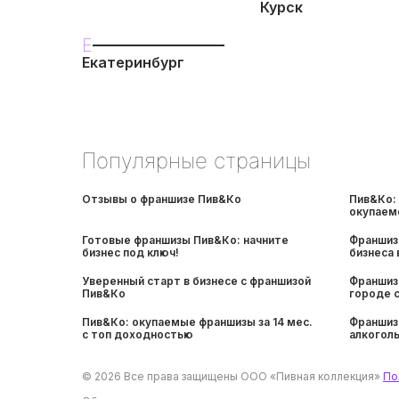
Курск
Е
Екатеринбург
Популярные страницы
Отзывы о франшизе Пив&Ко
Пив&Ко:
окупаем
Готовые франшизы Пив&Ко: начните
Франшиз
бизнес под ключ!
бизнеса 
Уверенный старт в бизнесе с франшизой
Франшиз
Пив&Ко
городе 
Пив&Ко: окупаемые франшизы за 14 мес.
Франшиз
с топ доходностью
алкоголь
© 2026 Все права защищены ООО «Пивная коллекция»
По