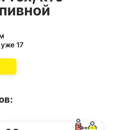
 пивной
им
уже 17
ов: