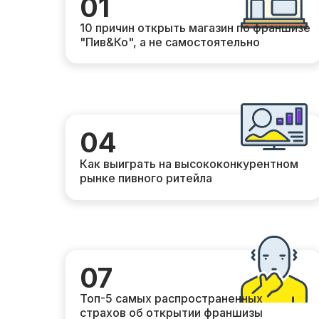
01
10 причин открыть магазин по франшизе
"Пив&Ко", а не самостоятельно
04
Как выиграть на высококонкурентном
рынке пивного ритейла
07
Топ-5 самых распространенных
страхов об открытии франшизы