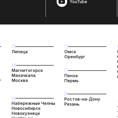
YouTube
Л
О
Липецк
Омск
Оренбург
М
П
Магнитогорск
Махачкала
Пенза
Москва
Пермь
Р
Н
Ростов-на-Дону
Набережные Челны
Рязань
Новосибирск
Новокузнецк