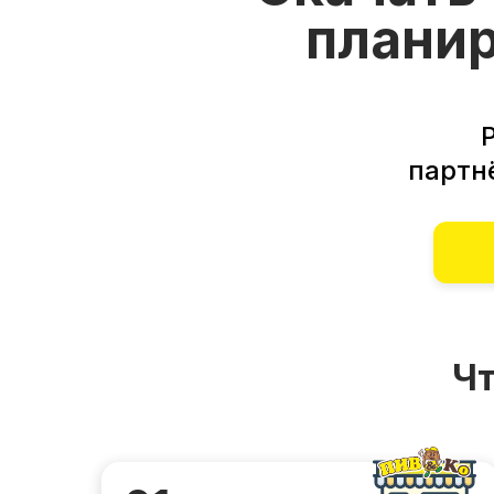
планир
партн
Чт