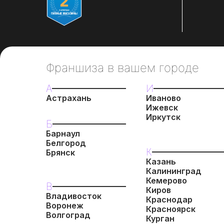
Франшиза в вашем городе
А
И
Астрахань
Иваново
Ижевск
Иркутск
Б
Барнаул
Белгород
К
Брянск
Казань
Калининград
Кемерово
В
Киров
Владивосток
Краснодар
Воронеж
Красноярск
Волгоград
Курган