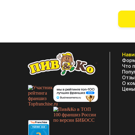
Нави
Форм
Что 
Попу
Отзы
О ко
Цены