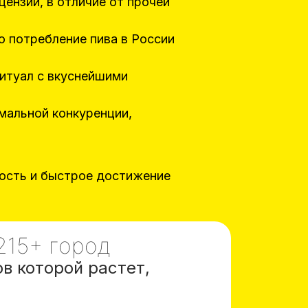
ензии, в отличие от прочей
о потребление пива в России
ритуал с вкуснейшими
мальной конкуренции,
ость и быстрое достижение
215+ город
в которой растет,