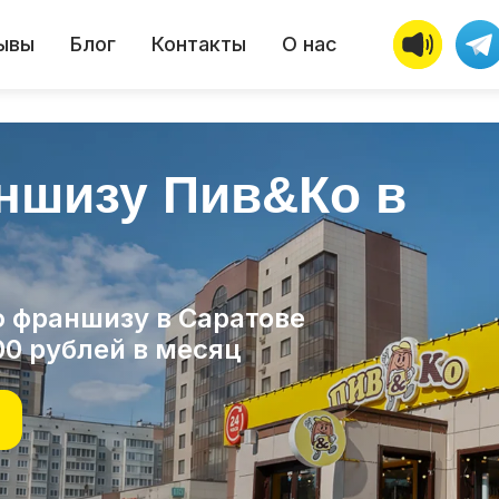
ывы
Блог
Контакты
О нас
ншизу Пив&Ко в
 франшизу в Саратове
00 рублей в месяц