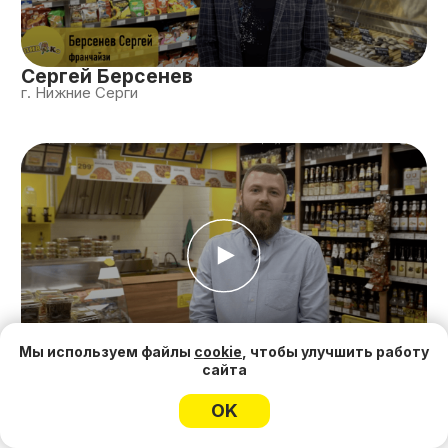
Отдел сопровождения
– это команда,
которая будет с вами на протяжении
всего вашего пути. Они будут помогать
вам во всем: от ответов на вопросы и
решения возникающих проблем до
разработки ассортиментной матрицы и
маркетингового плана для вашего
магазина.
Мы используем файлы
cookie
, чтобы улучшить работу
сайта
OK
Узнать больше о сопровождении