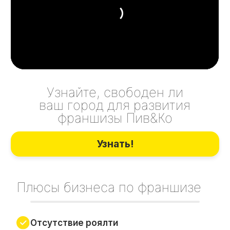
Более 600 товаров – продукты
собственной торговой марки – то, чего
не найти на полках других магазинов
Подбор помещение совместно
с нашими экспертами
Обучение франчайзи
Узнаваемый бренд
Маркетинговая поддержка
Создание модели будущего магазина
и визуализация его наружного
оформления
Крупный распределительный
центр в г. Екатеринбург
Единый круглосуточный колл-центр
Ассортиментная матрица,
индивидуально подобранная