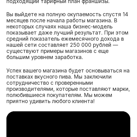
франшизы Пив&Ко
Узнать!
Плюсы бизнеса по франшизе
Отсутствие роялти
Проверенная годами и регионами
бизнес-модель
Расчет потенциальной выручки
искуственным интеллектом
Система интегрированных
решений для бизнеса
Уникальная бонусная
система