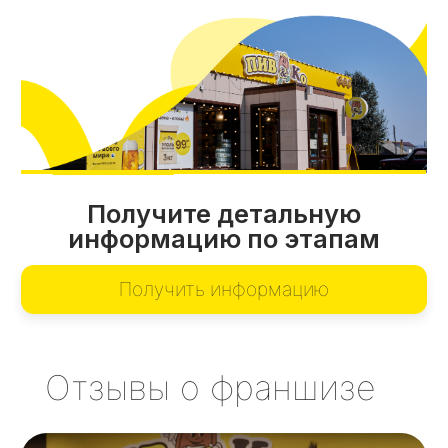
Сергей Берсенев
г. Нижние Серги
Антон Жильцов
г. Первоуральск