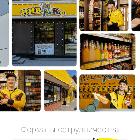
ДРАФТ ШОП
Это формат с оптимизированной
матрицей и простым управлением.
Подойдет тем, кто хочет войти в пивной
бизнес без лишних рисков.
Паушальный взнос
450 тыс.
₽
Сумма вложений
до 3 млн.
₽
Окупаемость
от 14 мес.
Общая площадь помещения
55-60 м2
Ежемесячная чистая прибыль
200-250 тыс.
₽