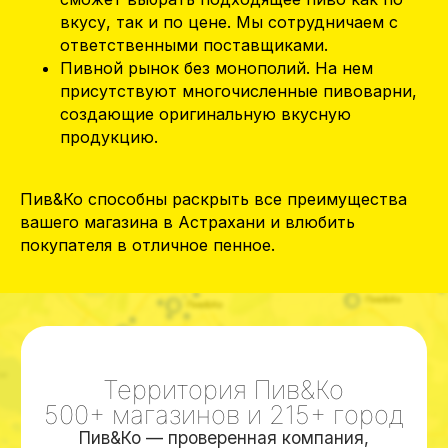
вкусу, так и по цене. Мы сотрудничаем с
ответственными поставщиками.
Пивной рынок без монополий. На нем
присутствуют многочисленные пивоварни,
создающие оригинальную вкусную
Территория Пив&Ко
продукцию.
500+ магазинов и 215+ город
Пив&Ко — проверенная компания,
Пив&Ко способны раскрыть все преимущества
количество магазинов которой растет,
вашего магазина в Астрахани и влюбить
а значит, есть спрос
покупателя в отличное пенное.
Получить карту
свободных локаций для открытия
магазина Пив&Ко
Пив&Ко – лидер рейтингов