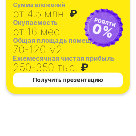
СМАРТ
Инвестиционный формат, который мы
вывели на рынок. Он полностью
освобождает
партнера от всей
операционной деятельности.
У
правлением магазином занимается
сервисная компания Пив&Ко. Чистая
прибыль распределяется следующим
образом: 25% отчисляется сервисной
компании, которая занимается
управлением магазина, 75% получает
партнёр.
Узнать больше