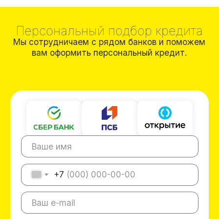
Франшиза разливного пива в
Астрахани – ваш уверенный
старт в бизнесе
37 дней — ровно столько нужно для
успешного запуска пивного магазина по
франшизе в Астрахани. Специалисты с более
чем 17-летним опытом обустроят точку
продажи, оборудуют ее, поставят пенное. От
вас требуется только лишь выбрать
подходящий тарифный план франшизы.
Вы выйдете на полную окупаемость спустя 14
месяцев после начала работы магазина. В
некоторых случаях наша бизнес-модель
показывает даже лучший результат. При этом
средний показатель ежемесячного дохода в
нашей сети составляет 250 000 рублей —
существуют примеры магазинов с еще