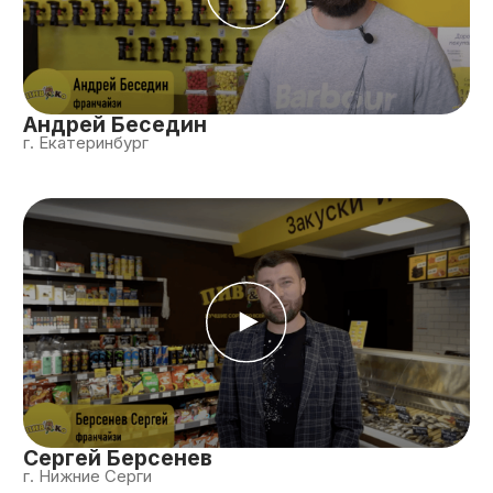
Иван Сурин
г. Арамиль
Получить доступ к другим отзывам
Сопровождение франчайзи
Отдел сопровождения
– это команда,
которая будет с вами на протяжении
всего вашего пути. Они будут помогать
вам во всем: от ответов на вопросы и
решения возникающих проблем до