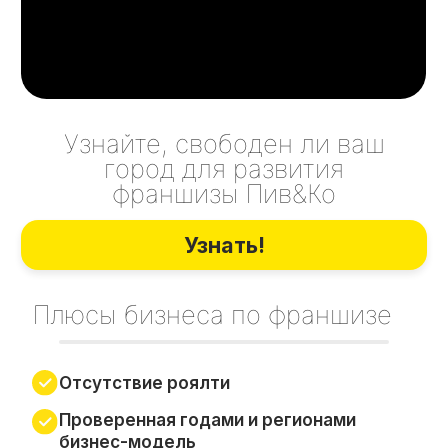
не найти на полках других магазинов
Подбор помещение совместно
с нашими экспертами
Обучение франчайзи
Узнаваемый бренд
Маркетинговая поддержка
Создание модели будущего магазина
и визуализация его наружного
оформления
Крупный распределительный
центр в г. Екатеринбург
Единый круглосуточный колл-центр
Ассортиментная матрица,
индивидуально подобранная
под каждый магазин
Персональный менеджер