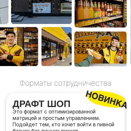
Подойдет тем, кто хочет войти в пивной
бизнес без лишних рисков.
Паушальный взнос
450 тыс.
₽
Сумма вложений
до 3 млн.
₽
Окупаемость
от 14 мес.
Общая площадь помещения
55-60 м2
Ежемесячная чистая прибыль
200-250 тыс.
₽
Получить презентацию