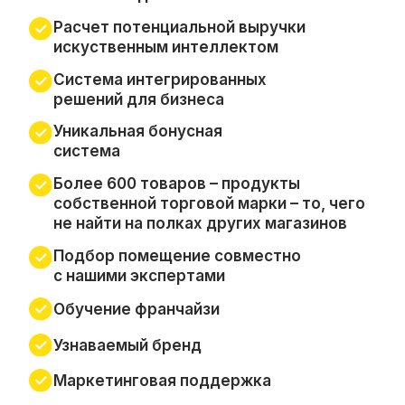
сопровождения
Пивная франшиза в Уфе
— это хорошее
решение для уверенного старта. Вы получите
доступ к богатому каталогу продукции,
уникальным знаниям и оригинальной бизнес-
модели. В вашем магазине всегда будет
царить приятная атмосфера.
Получить презентацию
ЭТАПЫ ОТКРЫТИЯ
МАГАЗИНА ПИВ&КО