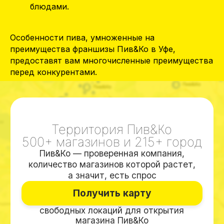
Территория Пив&Ко
блюдами.
500+ магазинов и 215+ город
Пив&Ко — проверенная компания,
Особенности пива, умноженные на
количество магазинов которой растет,
преимущества франшизы Пив&Ко в Уфе,
а значит, есть спрос
предоставят вам многочисленные преимущества
Получить карту
перед конкурентами.
свободных локаций для открытия
магазина Пив&Ко
Пив&Ко – лидер рейтингов