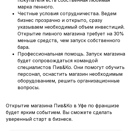
покупателя есть собственная любимая
марка пенного.
Честные условия сотрудничества. Ведем
бизнес прозрачно и открыто, сразу
указываем необходимый объем инвестиций.
Открытие пивного магазина требует на 30%
меньше средств, чем запуск собственного
бара.
Профессиональная помощь. Запуск магазина
будет сопровождаться командой
специалистов Пив&Ко. Они помогут обучить
персонал, оснастить магазин необходимым
оборудованием, решить организационные
вопросы.
Открытие магазина Пив&Ко в Уфе по франшизе
СКАЧАЙТЕ БИЗНЕС-ПЛАН
будет ярким событием. Вы сможете сделать
по открытию магазина в вашем городе
уверенный старт в бизнесе.