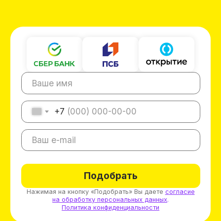
Уфа — мегаполис, жители которого любят
вкусное пенное. Подарите им особенное
настроение благодаря франшизе Пив&Ко. В
наших бизнес-моделях воплощен результат
17-летней работы в сфере продаж. Благодаря
нашему опыту вы запустите магазин всего за
37 дней.
Большой город дарит большие возможности.
Вы сможете окупить инвестиции быстрее, чем
за 14 месяцев. Ежемесячный показатель
прибыли составит около 250 000 рублей. У
нас есть примеры, когда клиенты достигают
больших результатов и выходят на показатель
в 1 000 000 рублей.
Вы приятно удивите ассортиментом пивной
продукции даже взыскательного покупателя.
Пив&Ко создал большой каталог товаров,
насчитывающий более чем 600 позиций.