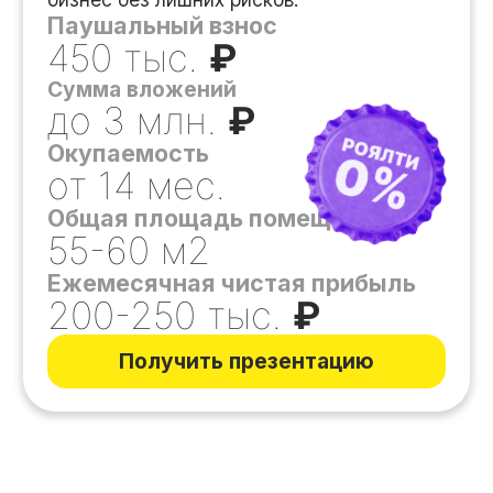
СТАНДАРТ
Это формат с расширенной
ассортиментной матрицей. Не только
пиво и снеки, но и большое количество
товаров повседневного спроса.
Паушальный взнос
500 тыс.
₽
Сумма вложений
от 4,5 млн.
₽
Окупаемость
от 16 мес.
Общая площадь помещения
70-120 м2