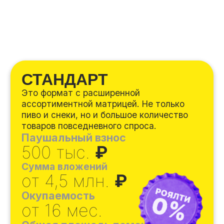
Ежемесячная чистая прибыль
250-350 тыс.
₽
Получить презентацию
СМАРТ
Инвестиционный формат, который мы
вывели на рынок. Он полностью
освобождает
партнера от всей
операционной деятельности.