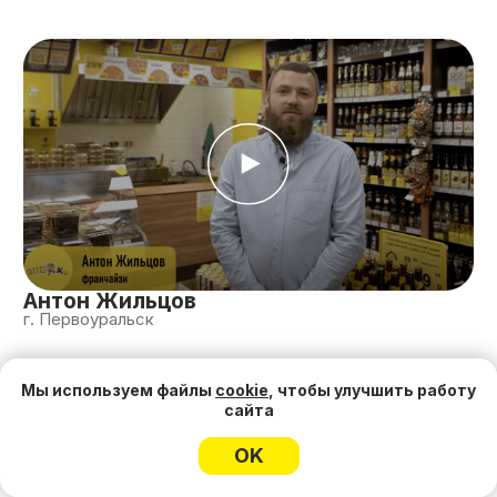
разработки ассортиментной матрицы и
маркетингового плана для вашего
магазина.
Узнать больше о сопровождении
Мы используем файлы
cookie
, чтобы улучшить работу
сайта
OK
Часто задаваемые вопросы