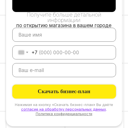
Форматы сотрудничества
ДРАФТ ШОП
Это формат с оптимизированной
матрицей и простым управлением.
Подойдет тем, кто хочет войти в пивной
бизнес без лишних рисков.
Паушальный взнос
450 тыс.
₽
Сумма вложений
до 3 млн.
₽
Окупаемость
от 14 мес.
Общая площадь помещения
55-60 м2
Ежемесячная чистая прибыль