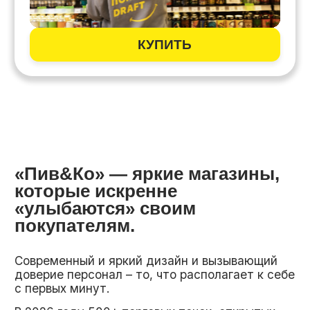
открытие магазина.
Получить информацию
МОБИЛЬНОЕ ПРИЛОЖЕНИЕ
ПИВ&КО
Мы разработали собственное клиентское
приложение Пив&Ко
, позволяющее
максимально автоматизировать и упростить
визит покупателей в наши магазины.
Клиентское приложение Пив&Ко позволяет
увеличивать средний чек и частоту визитов за
счет рассылок, пуш-уведомлений, акций и
бонусной системы лояльности.