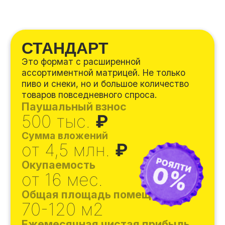
СМАРТ
Инвестиционный формат, который мы
вывели на рынок. Он полностью
освобождает
партнера от всей
операционной деятельности.
У
правлением магазином занимается
сервисная компания Пив&Ко. Чистая
прибыль распределяется следующим
образом: 25% отчисляется сервисной
компании, которая занимается
управлением магазина, 75% получает
партнёр.
Узнать больше