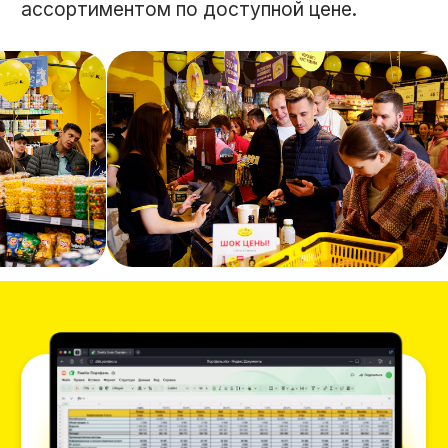
Получить финансовую
модель окупаемости
магазина Пив&Ко
Из полученных материалов
вы узнаете:
Смету на открытие
Требования к помещению
Выручку, расходы, налоги
Рентабельность и объём продаж
Денежный поток по месяцам