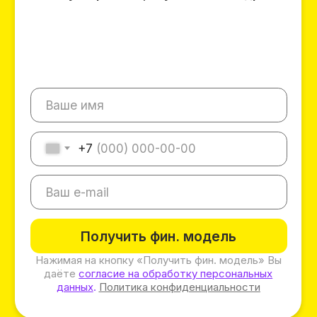
Территория Пив&Ко
500+ магазинов и 215+
город
Пив&Ко — проверенная компания,
количество магазинов которой растет,
а значит, есть спрос
ПОЛУЧИТЬ КАРТУ
свободных локаций для открытия
магазина Пив&Ко