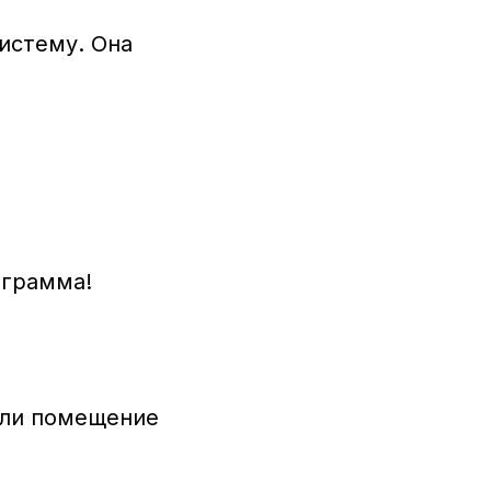
истему. Она
ограмма!
ели помещение