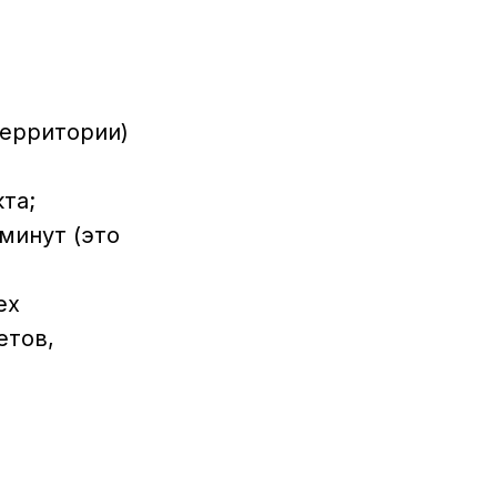
территории)
та;
 минут (это
ех
етов,