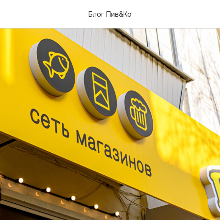
Блог Пив&Ко