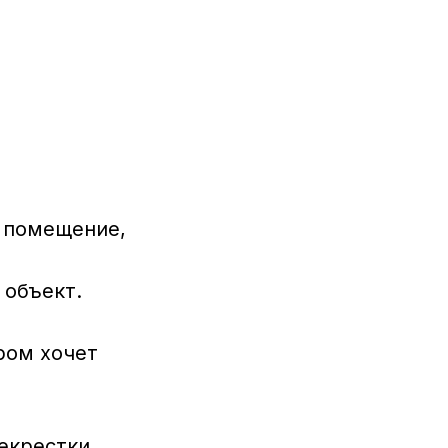
и помещение,
 объект.
ром хочет
екрестки,