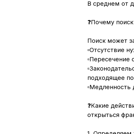
В среднем от д
⠀
❓Почему поиск
⠀
Поиск может з
▫️Отсутствие н
▫️Пересечение
▫️Законодатель
подходящее по
▫️Медленность 
⠀
❓Какие действи
открыться фра
⠀
1. Определяем