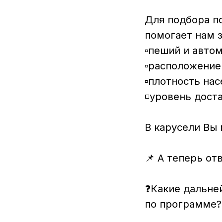
⠀
Для подбора п
помогает нам 
▫️пеший и авто
▫️расположение
▫️плотность на
◽️уровень дост
⠀
В карусели Вы 
⠀
📌 А теперь от
⠀
❓Какие дальне
по программе?
⠀